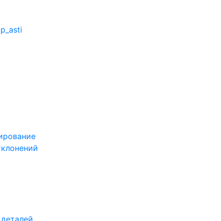
p_asti
ирование
тклонений
 деталей