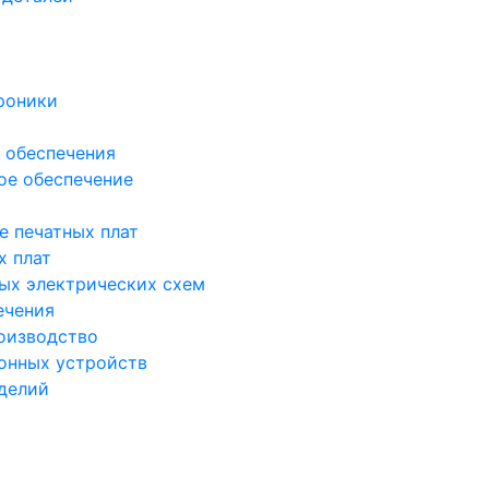
роники
 обеспечения
ое обеспечение
е печатных плат
х плат
ых электрических схем
ечения
оизводство
онных устройств
делий