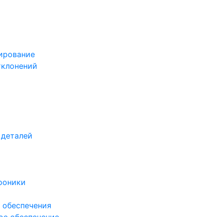
ирование
тклонений
 деталей
роники
 обеспечения
ое обеспечение