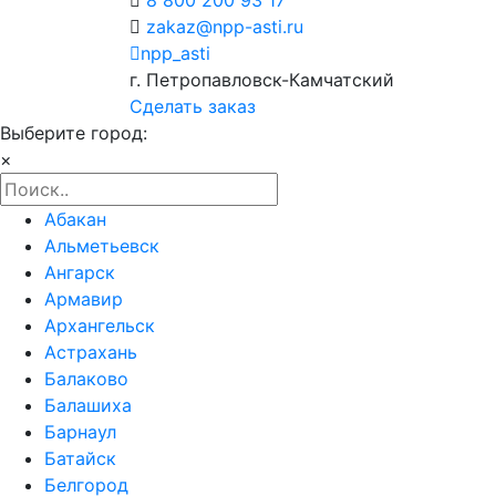
zakaz@npp-asti.ru
npp_asti
г. Петропавловск-Камчатский
Сделать заказ
Выберите город:
×
Абакан
Альметьевск
Ангарск
Армавир
Архангельск
Астрахань
Балаково
Балашиха
Барнаул
Батайск
Белгород