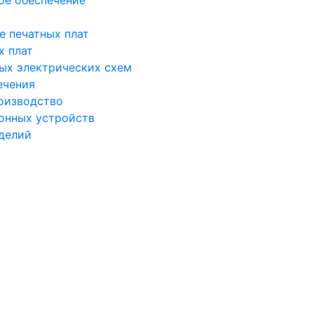
е печатных плат
х плат
ых электрических схем
ечения
оизводство
онных устройств
делий