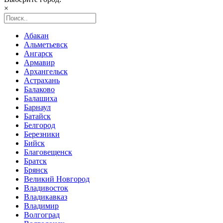
×
Абакан
Альметьевск
Ангарск
Армавир
Архангельск
Астрахань
Балаково
Балашиха
Барнаул
Батайск
Белгород
Березники
Бийск
Благовещенск
Братск
Брянск
Великий Новгород
Владивосток
Владикавказ
Владимир
Волгоград