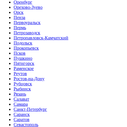
Оренбург
Орехово-Зуево
Орск
Пенза
Первоуральск
Пермь
Петрозаводск
Петропавловск-Камчатский
Подольск
Прокопьевск
Псков
Пушкино
Пятигорск
Раменское
Реутов
Ростов-на-Дону
Рубцовск
Рыбинск
Рязань
Салават
Самара
Санкт-Петербург
Саранск
Саратов
Севастополь