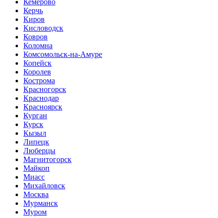
Кемерово
Керчь
Киров
Кисловодск
Ковров
Коломна
Комсомольск-на-Амуре
Копейск
Королев
Кострома
Красногорск
Краснодар
Красноярск
Курган
Курск
Кызыл
Липецк
Люберцы
Магнитогорск
Майкоп
Миасс
Михайловск
Москва
Мурманск
Муром