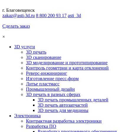
г. Благовещенск
zakaz@asti-3d.ru
8 800 200 93 17
asti_3d
Сделать заказ
×
3D услуги
3D печать
3D сканирование
3D моделирование и прототипирование
Контроль геометрии и карта отклонений
Реверс-инжиниринг
Изготовление пресс-форм
Литье пластмасс
Промышленный дизайн
3D печать в разных сферах
3D печать промышленных деталей
3D печать автозапчастей
3D печать для медицины
Электроника
Контрактная разработка электроники
Разработка ПО
Разработка программного обеспечения