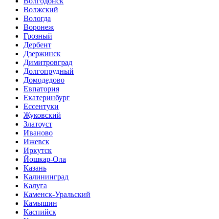
Волгодонск
Волжский
Вологда
Воронеж
Грозный
Дербент
Дзержинск
Димитровград
Долгопрудный
Домодедово
Евпатория
Екатеринбург
Ессентуки
Жуковский
Златоуст
Иваново
Ижевск
Иркутск
Йошкар-Ола
Казань
Калининград
Калуга
Каменск-Уральский
Камышин
Каспийск