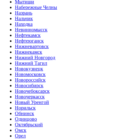
Мытищи
Набережные Челны
Назрань
Нальчик
Находка
Невинномысск
Нефтекамск
Нефтеюганск
Нижневартовск
Нижнекамск
Нижний Новгород
Нижний Тагил
Новокузнецк
Новомосковск
Новороссийск
Новосибирск
Новочебоксарск
Новочеркасск
Новый Уренгой
Норильск
Обнинск
Одинцово
Октябрьский
Омск
Орел