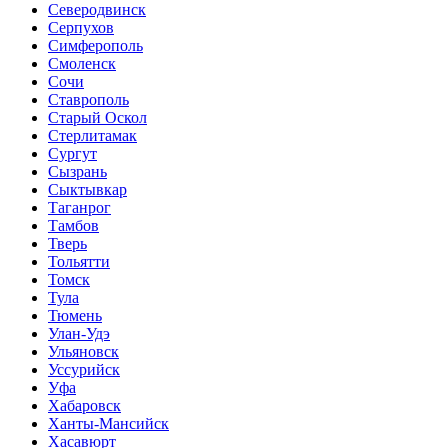
Северодвинск
Серпухов
Симферополь
Смоленск
Сочи
Ставрополь
Старый Оскол
Стерлитамак
Сургут
Сызрань
Сыктывкар
Таганрог
Тамбов
Тверь
Тольятти
Томск
Тула
Тюмень
Улан-Удэ
Ульяновск
Уссурийск
Уфа
Хабаровск
Ханты-Мансийск
Хасавюрт