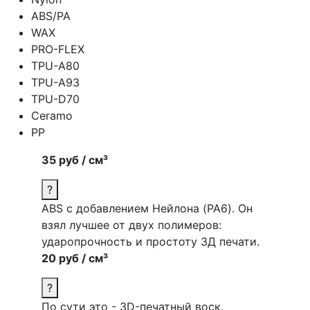
ABS/PA
WAX
PRO-FLEX
TPU-A80
TPU-A93
TPU-D70
Ceramo
PP
35 руб / см³
?
ABS c добавлением Нейлона (PA6). Он
взял лучшее от двух полимеров:
ударопрочность и простоту 3Д печати.
20 руб / см³
?
По сути это - 3D-печатный воск.