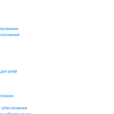
ирование
тклонений
 деталей
роники
 обеспечения
ое обеспечение