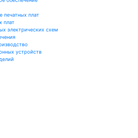
е печатных плат
х плат
ых электрических схем
ечения
оизводство
онных устройств
делий